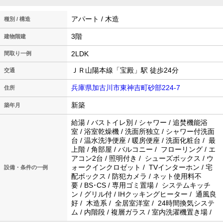
アパート / 木造
種別 / 構造
3階
建物階建
2LDK
間取り一例
ＪＲ山陽本線「宝殿」駅 徒歩24分
交通
兵庫県加古川市東神吉町砂部224-7
住所
新築
築年月
給湯 / バストイレ別 / シャワー / 追焚機能浴
室 / 浴室乾燥機 / 洗面所独立 / シャワー付洗面
台 / 温水洗浄便座 / 暖房便座 / 洗面化粧台 / 最
上階 / 角部屋 / バルコニー / フローリング / エ
アコン2台 / 照明付き / シューズボックス / ウ
ォークインクロゼット / TVインターホン / 宅
設備・条件の一例
配ボックス / 防犯カメラ / ネット使用料不
要 / BS･CS / 専用ゴミ置場 / システムキッチ
ン / グリル付 / IHクッキングヒーター / 通風良
好 / 木造系 / 全居室洋室 / 24時間換気システ
ム / 内階段 / 複層ガラス / 室内洗濯機置き場 /