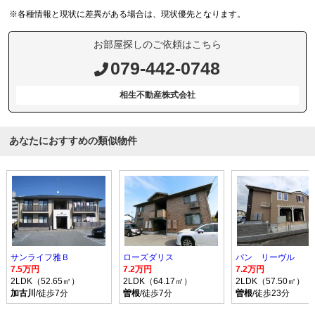
※各種情報と現状に差異がある場合は、現状優先となります。
お部屋探しのご依頼はこちら
079-442-0748
相生不動産株式会社
あなたにおすすめの類似物件
サンライフ雅Ｂ
ローズダリス
パン リーヴル
7.5万円
7.2万円
7.2万円
2LDK（52.65㎡）
2LDK（64.17㎡）
2LDK（57.50㎡）
加古川
/徒歩7分
曽根
/徒歩7分
曽根
/徒歩23分