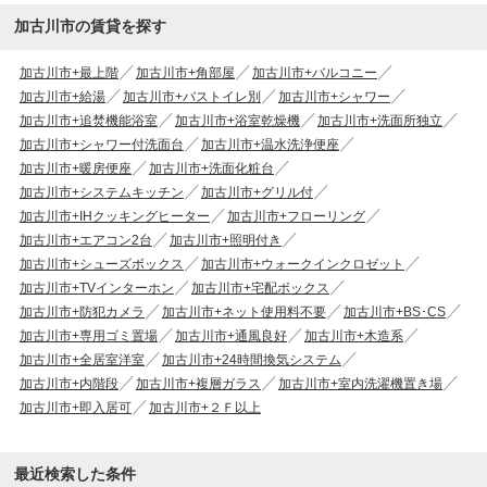
加古川市の賃貸を探す
加古川市+最上階
加古川市+角部屋
加古川市+バルコニー
加古川市+給湯
加古川市+バストイレ別
加古川市+シャワー
加古川市+追焚機能浴室
加古川市+浴室乾燥機
加古川市+洗面所独立
加古川市+シャワー付洗面台
加古川市+温水洗浄便座
加古川市+暖房便座
加古川市+洗面化粧台
加古川市+システムキッチン
加古川市+グリル付
加古川市+IHクッキングヒーター
加古川市+フローリング
加古川市+エアコン2台
加古川市+照明付き
加古川市+シューズボックス
加古川市+ウォークインクロゼット
加古川市+TVインターホン
加古川市+宅配ボックス
加古川市+防犯カメラ
加古川市+ネット使用料不要
加古川市+BS･CS
加古川市+専用ゴミ置場
加古川市+通風良好
加古川市+木造系
加古川市+全居室洋室
加古川市+24時間換気システム
加古川市+内階段
加古川市+複層ガラス
加古川市+室内洗濯機置き場
加古川市+即入居可
加古川市+２Ｆ以上
最近検索した条件