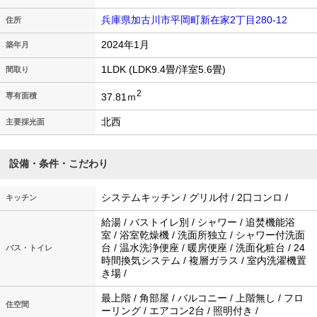
兵庫県加古川市平岡町新在家2丁目280-12
住所
2024年1月
築年月
1LDK (LDK9.4畳/洋室5.6畳)
間取り
2
37.81ｍ
専有面積
北西
主要採光面
設備・条件・こだわり
システムキッチン / グリル付 / 2口コンロ /
キッチン
給湯 / バストイレ別 / シャワー / 追焚機能浴
室 / 浴室乾燥機 / 洗面所独立 / シャワー付洗面
台 / 温水洗浄便座 / 暖房便座 / 洗面化粧台 / 24
バス・トイレ
時間換気システム / 複層ガラス / 室内洗濯機置
き場 /
最上階 / 角部屋 / バルコニー / 上階無し / フロ
住空間
ーリング / エアコン2台 / 照明付き /