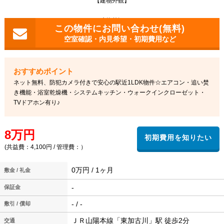
【建物外観】
建物外観
空室確認・内見希望・初期費用など
ネット無料、防犯カメラ付きで安心の駅近1LDK物件☆エアコン・追い焚
き機能・浴室乾燥機・システムキッチン・ウォークインクローゼット・
TVドアホン有り♪
8万円
(共益費：4,100円 / 管理費：）
0万円 / 1ヶ月
敷金 / 礼金
-
保証金
- / -
敷引 / 償却
ＪＲ山陽本線「東加古川」駅 徒歩2分
交通