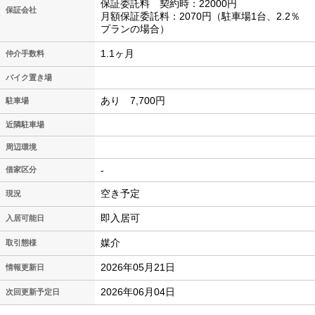
保証委託料 契約時：22000円
保証会社
月額保証委託料：2070円（駐車場1台、2.2％
プランの場合）
1.1ヶ月
仲介手数料
バイク置き場
あり 7,700円
駐車場
近隣駐車場
周辺環境
-
借家区分
空き予定
現況
即入居可
入居可能日
媒介
取引態様
2026年05月21日
情報更新日
2026年06月04日
次回更新予定日