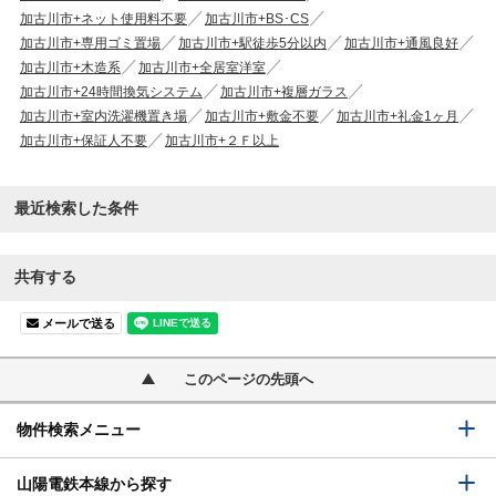
加古川市+ネット使用料不要
加古川市+BS･CS
加古川市+専用ゴミ置場
加古川市+駅徒歩5分以内
加古川市+通風良好
加古川市+木造系
加古川市+全居室洋室
加古川市+24時間換気システム
加古川市+複層ガラス
加古川市+室内洗濯機置き場
加古川市+敷金不要
加古川市+礼金1ヶ月
加古川市+保証人不要
加古川市+２Ｆ以上
最近検索した条件
共有する
メールで送る
このページの先頭へ
物件検索メニュー
山陽電鉄本線から探す