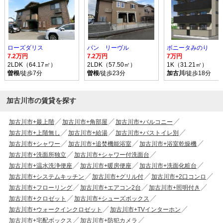
ローズダリス
パン リーヴル
ボニータみのり
7.2万円
7.2万円
7万円
2LDK（64.17㎡）
2LDK（57.50㎡）
1K（31.21㎡）
曽根
/徒歩7分
曽根
/徒歩23分
加古川
/徒歩18分
加古川市の賃貸を探す
加古川市+最上階
加古川市+角部屋
加古川市+バルコニー
加古川市+上階無し
加古川市+給湯
加古川市+バストイレ別
加古川市+シャワー
加古川市+追焚機能浴室
加古川市+浴室乾燥機
加古川市+洗面所独立
加古川市+シャワー付洗面台
加古川市+温水洗浄便座
加古川市+暖房便座
加古川市+洗面化粧台
加古川市+システムキッチン
加古川市+グリル付
加古川市+2口コンロ
加古川市+フローリング
加古川市+エアコン2台
加古川市+照明付き
加古川市+クロゼット
加古川市+シューズボックス
加古川市+ウォークインクロゼット
加古川市+TVインターホン
加古川市+宅配ボックス
加古川市+防犯カメラ