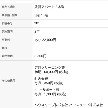
賃貸アパート / 木造
種別 / 構造
3階 / 3階
所在階 / 階数
301
2年
契約期間
あり 22,000円
更新料
損保
3,300円
鍵交換代
定額クリーニング費
初期
60,000円
税無
町内会費
その他費用
毎月
350円
税無
ruumサポート費
毎月
1,980円
税込
ハウスリーブ株式会社 ハウスリーブ株式会社