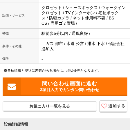
クロゼット / シューズボックス / ウォークイン
クロゼット / TVインターホン / 宅配ボック
設備・サービス
ス / 防犯カメラ / ネット使用料不要 / BS･
CS / 専用ゴミ置場 /
駅徒歩5分以内 / 通風良好 /
特徴
ガス:都市 / 水道:公営 / 排水:下水 / 保証会社:
条件・その他
必加入
-
備考
※各種情報と現状に差異がある場合は、現状優先となります。
3項目入力でカンタン問い合わせ
お気に入り一覧を見る
設備詳細情報