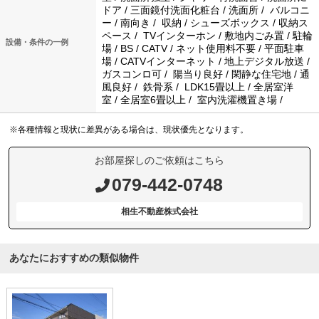
ドア / 三面鏡付洗面化粧台 / 洗面所 / バルコニ
ー / 南向き / 収納 / シューズボックス / 収納ス
ペース / TVインターホン / 敷地内ごみ置 / 駐輪
設備・条件の一例
場 / BS / CATV / ネット使用料不要 / 平面駐車
場 / CATVインターネット / 地上デジタル放送 /
ガスコンロ可 / 陽当り良好 / 閑静な住宅地 / 通
風良好 / 鉄骨系 / LDK15畳以上 / 全居室洋
室 / 全居室6畳以上 / 室内洗濯機置き場 /
※各種情報と現状に差異がある場合は、現状優先となります。
お部屋探しのご依頼はこちら
079-442-0748
相生不動産株式会社
あなたにおすすめの類似物件