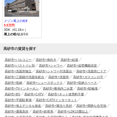
メゾン尾上の松Ⅱ
5.5万円
3DK（61.18㎡）
尾上の松
/徒歩5分
高砂市の賃貸を探す
高砂市+バルコニー
高砂市+南向き
高砂市+給湯
高砂市+バストイレ別
高砂市+シャワー
高砂市+追焚機能浴室
高砂市+洗面所独立
高砂市+シャワー付洗面台
高砂市+洗面所にドア
高砂市+三面鏡付洗面化粧台
高砂市+洗面所
高砂市+ガスコンロ可
高砂市+収納
高砂市+シューズボックス
高砂市+収納スペース
高砂市+TVインターホン
高砂市+敷地内ごみ置
高砂市+駐輪場
高砂市+BS
高砂市+CATV
高砂市+ネット使用料不要
高砂市+平面駐車場
高砂市+CATVインターネット
高砂市+地上デジタル放送
高砂市+陽当り良好
高砂市+閑静な住宅地
高砂市+通風良好
高砂市+鉄骨系
高砂市+LDK15畳以上