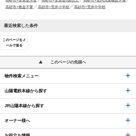
高砂市+全居室洋室
高砂市+全居室6畳以上
高砂市+室内洗濯機置き場
高砂市+敷金不要
高砂市+荒井小学校
高砂市+荒井中学校
最近検索した条件
このページをメ
ールで送る
このページの先頭へ
物件検索メニュー
山陽電鉄本線から探す
JR山陽本線から探す
オーナー様へ
お役立ち情報