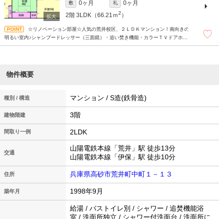
0ヶ月
0ヶ月
敷
礼
2
2階
3LDK（66.21ｍ
）
☆リノベーション部屋☆人気の荒井校区、２ＬＤＫマンション！南向きの
明るい室内♪シャンプードレッサー（三面鏡）・追い焚き機能・カラーＴＶドアホン
付き！生活に便利な住環境です(*^-^*)
物件概要
マンション / S造(鉄骨造)
種別 / 構造
3階
建物階建
2LDK
間取り一例
山陽電鉄本線「荒井」駅 徒歩13分
交通
山陽電鉄本線「伊保」駅 徒歩10分
兵庫県高砂市荒井町中町１－１３
住所
1998年9月
築年月
給湯 / バストイレ別 / シャワー / 追焚機能浴
室 / 洗面所独立 / シャワー付洗面台 / 洗面所に