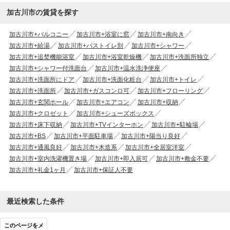
加古川市の賃貸を探す
加古川市+バルコニー
加古川市+浴室に窓
加古川市+南向き
加古川市+給湯
加古川市+バストイレ別
加古川市+シャワー
加古川市+追焚機能浴室
加古川市+浴室乾燥機
加古川市+洗面所独立
加古川市+シャワー付洗面台
加古川市+温水洗浄便座
加古川市+洗面所にドア
加古川市+洗面化粧台
加古川市+トイレ
加古川市+洗面所
加古川市+ガスコンロ可
加古川市+フローリング
加古川市+玄関ホール
加古川市+エアコン
加古川市+収納
加古川市+クロゼット
加古川市+シューズボックス
加古川市+床下収納
加古川市+TVインターホン
加古川市+駐輪場
加古川市+BS
加古川市+平面駐車場
加古川市+陽当り良好
加古川市+通風良好
加古川市+木造系
加古川市+全居室洋室
加古川市+室内洗濯機置き場
加古川市+即入居可
加古川市+敷金不要
加古川市+礼金1ヶ月
加古川市+保証人不要
最近検索した条件
このページをメ