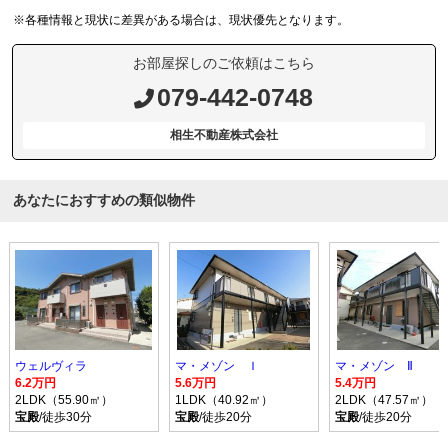
※各種情報と現状に差異がある場合は、現状優先となります。
お部屋探しのご依頼はこちら
079-442-0748
相生不動産株式会社
あなたにおすすめの類似物件
ウェルヴィラ
マ・メゾン Ｉ
マ・メゾン Ⅱ
6.2万円
5.6万円
5.4万円
2LDK（55.90㎡）
1LDK（40.92㎡）
2LDK（47.57㎡）
宝殿
/徒歩30分
宝殿
/徒歩20分
宝殿
/徒歩20分