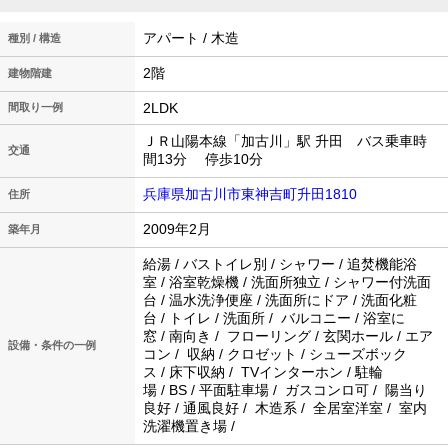
アパート / 木造
種別 / 構造
2階
建物階建
2LDK
間取り一例
ＪＲ山陽本線「加古川」駅 升田 バス乗車時
交通
間13分 停歩10分
兵庫県加古川市東神吉町升田1810
住所
2009年2月
築年月
給湯 / バストイレ別 / シャワー / 追焚機能浴
室 / 浴室乾燥機 / 洗面所独立 / シャワー付洗面
台 / 温水洗浄便座 / 洗面所にドア / 洗面化粧
台 / トイレ / 洗面所 / バルコニー / 浴室に
窓 / 南向き / フローリング / 玄関ホール / エア
設備・条件の一例
コン / 収納 / クロゼット / シューズボック
ス / 床下収納 / TVインターホン / 駐輪
場 / BS / 平面駐車場 / ガスコンロ可 / 陽当り
良好 / 通風良好 / 木造系 / 全居室洋室 / 室内
洗濯機置き場 /