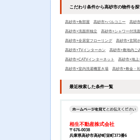
こだわり条件から高砂市の物件を探
高砂市+角部屋
高砂市+バルコニー
高砂
高砂市+洗面所独立
高砂市+シャワー付洗
高砂市+全居室フローリング
高砂市+玄関
高砂市+TVインターホン
高砂市+敷地内ご
高砂市+CATVインターネット
高砂市+地上
高砂市+室内洗濯機置き場
高砂市+敷金・
最近検索した条件一覧
相生不動産株式会社
〒676-0038
兵庫県高砂市高砂町栄町373番6