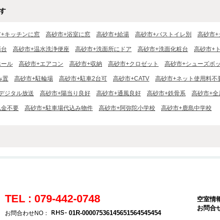
す
市+キッチンに窓
高砂市+浴室に窓
高砂市+給湯
高砂市+バストイレ別
高砂市+
面台
高砂市+温水洗浄便座
高砂市+洗面所にドア
高砂市+洗面化粧台
高砂市+
ホール
高砂市+エアコン
高砂市+収納
高砂市+クロゼット
高砂市+シューズボ
み置
高砂市+駐輪場
高砂市+駐車2台可
高砂市+CATV
高砂市+ネット使用料不
デジタル放送
高砂市+陽当り良好
高砂市+通風良好
高砂市+鉄骨系
高砂市+全
礼金不要
高砂市+駐車場代込み物件
高砂市+阿弥陀小学校
高砂市+鹿島中学校
TEL : 079-442-0748
空室情
お問合
01R-00007536145651564545454
お問合わせNO：