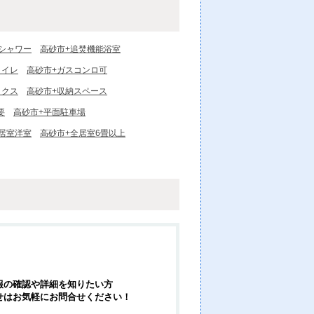
シャワー
高砂市+追焚機能浴室
トイレ
高砂市+ガスコンロ可
ックス
高砂市+収納スペース
要
高砂市+平面駐車場
居室洋室
高砂市+全居室6畳以上
報の確認や詳細を知りたい方
せはお気軽にお問合せください！