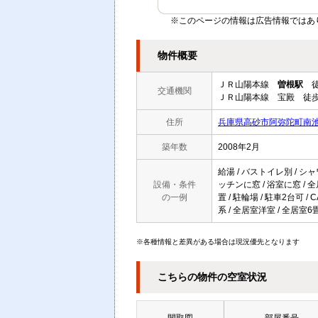
※このページの情報は広告情報ではあ
物件概要
ＪＲ山陽本線
曽根駅
徒
交通機関
ＪＲ山陽本線 宝殿 徒歩
住所
兵庫県高砂市阿弥陀町南池2
築年数
2008年2月
給湯 / バストイレ別 / シャ
設備・条件
ッチンに窓 / 浴室に窓 / 
の一例
置 / 駐輪場 / 駐車2台可 
系 / 全居室洋室 / 全居室
※各種情報と差異がある場合は現況優先となります
こちらの物件の空室状況