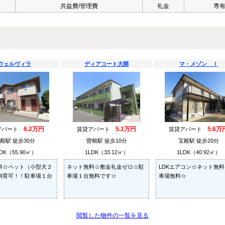
共益費/管理費
礼金
専
ウェルヴィラ
ディアコート大開
マ・メゾン Ｉ
6.2万円
5.1万円
5.6万
アパート
賃貸アパート
賃貸アパート
殿駅 徒歩30分
曽根駅 徒歩10分
宝殿駅 徒歩20分
DK（55.90㎡）
1LDK（33.12㎡）
1LDK（40.92㎡）
料☆ペット（小型犬２
ネット無料☆敷金礼金ゼロ☆駐
LDKエアコン☆ネット無
飼育可！！駐車場１台
車場１台無料です☆
車場無料☆
閲覧した物件の一覧を見る