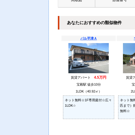
間取図
部屋番号
あなたにおすすめの類似物件
パル平津Ａ
4.5万円
賃貸アパート
賃貸
宝殿駅 徒歩10分
宝
1LDK（40.92㎡）
2L
ネット無料☆1F専用庭付☆広々
ネット無
1LDK☆
匹まで）
無料☆