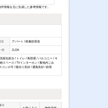
物件情報を元に生成した参考情報です。
構造
アパート / 軽量鉄骨造
一例
2LDK
面化粧台 / トイレ / 角部屋 / バルコニー / キ
 収納スペース / TVインターホン / 敷地内ごみ
ガスコンロ可 / 陽当り良好 / 通風良好 / 鉄骨
取り