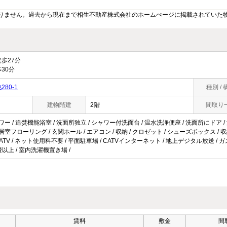
りません。過去から現在まで相生不動産株式会社のホームぺージに掲載されていた
歩27分
30分
80-1
種別 / 
建物階建
2階
間取り
ワー / 追焚機能浴室 / 洗面所独立 / シャワー付洗面台 / 温水洗浄便座 / 洗面所にドア / 洗
全居室フローリング / 玄関ホール / エアコン / 収納 / クロゼット / シューズボックス /
/ CATV / ネット使用料不要 / 平面駐車場 / CATVインターネット / 地上デジタル放送 / 
6畳以上 / 室内洗濯機置き場 /
賃料
敷金
間