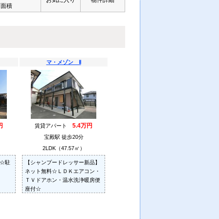
お気に入り
物件詳細
有面積
マ・メゾン Ⅱ
円
5.4万円
賃貸アパート
宝殿駅 徒歩20分
2LDK（47.57㎡）
料☆駐
【シャンプードレッサー新品】
ネット無料☆ＬＤＫエアコン・
ＴＶドアホン・温水洗浄暖房便
座付☆