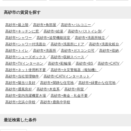
高砂市の賃貸を探す
高砂市+最上階
高砂市+角部屋
高砂市+バルコニー
高砂市+キッチンに窓
高砂市+給湯
高砂市+バストイレ別
高砂市+シャワー
高砂市+追焚機能浴室
高砂市+洗面所独立
高砂市+シャワー付洗面台
高砂市+洗面所にドア
高砂市+洗面化粧台
高砂市+トイレ
高砂市+洗面所
高砂市+ガスコンロ可
高砂市+収納
高砂市+シューズボックス
高砂市+収納スペース
高砂市+TVインターホン
高砂市+駐輪場
高砂市+BS
高砂市+CATV
高砂市+ネット使用料不要
高砂市+火災警報器（報知機）
高砂市+当社管理物件
高砂市+CATVインターネット
高砂市+陽当り良好
高砂市+閑静な住宅地
高砂市+緑豊かな住宅地
高砂市+通風良好
高砂市+木造系
高砂市+和室
高砂市+室内洗濯機置き場
高砂市+敷金・礼金不要
高砂市+北浜小学校
高砂市+鹿島中学校
最近検索した条件