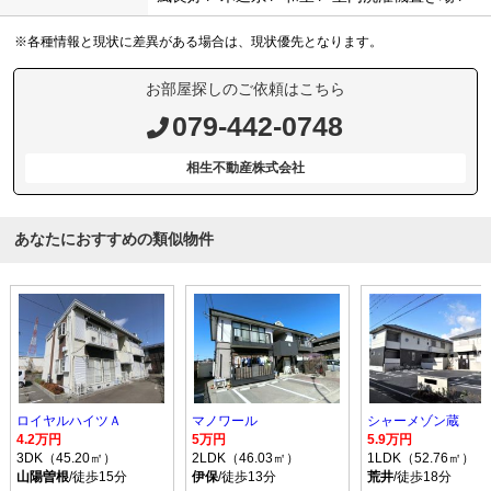
※各種情報と現状に差異がある場合は、現状優先となります。
お部屋探しのご依頼はこちら
079-442-0748
相生不動産株式会社
あなたにおすすめの類似物件
ロイヤルハイツＡ
マノワール
シャーメゾン蔵
4.2万円
5万円
5.9万円
3DK（45.20㎡）
2LDK（46.03㎡）
1LDK（52.76㎡）
山陽曽根
/徒歩15分
伊保
/徒歩13分
荒井
/徒歩18分