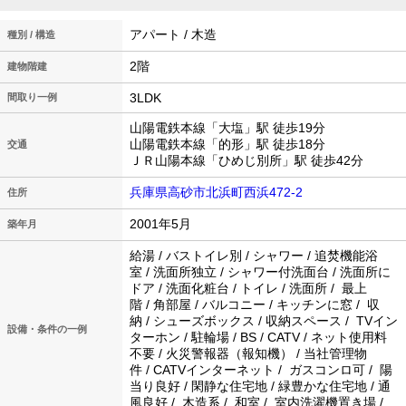
アパート / 木造
種別 / 構造
2階
建物階建
3LDK
間取り一例
山陽電鉄本線「大塩」駅 徒歩19分
山陽電鉄本線「的形」駅 徒歩18分
交通
ＪＲ山陽本線「ひめじ別所」駅 徒歩42分
兵庫県高砂市北浜町西浜472-2
住所
2001年5月
築年月
給湯 / バストイレ別 / シャワー / 追焚機能浴
室 / 洗面所独立 / シャワー付洗面台 / 洗面所に
ドア / 洗面化粧台 / トイレ / 洗面所 / 最上
階 / 角部屋 / バルコニー / キッチンに窓 / 収
納 / シューズボックス / 収納スペース / TVイン
設備・条件の一例
ターホン / 駐輪場 / BS / CATV / ネット使用料
不要 / 火災警報器（報知機） / 当社管理物
件 / CATVインターネット / ガスコンロ可 / 陽
当り良好 / 閑静な住宅地 / 緑豊かな住宅地 / 通
風良好 / 木造系 / 和室 / 室内洗濯機置き場 /